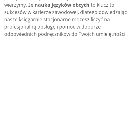
które wychowały już niejedno pokolenie. Z każdą
książką dziecko odkrywa nieznane mu historie, bawi się
i wzrusza razem z bohaterami opowieści.
Dodatkowo dzięki 11 księgarniom stacjonarnym masz
do wszystkich naszych podręczników i książek
praktycznie natychmiastowy dostęp! W Booklandzie
wierzymy, że
nauka języków obcych
to klucz to
sukcesów w karierze zawodowej, dlatego odwiedzając
nasze księgarnie stacjonarne możesz liczyć na
profesjonalną obsługę i pomoc w doborze
odpowiednich podręczników do Twoich umiejętności.