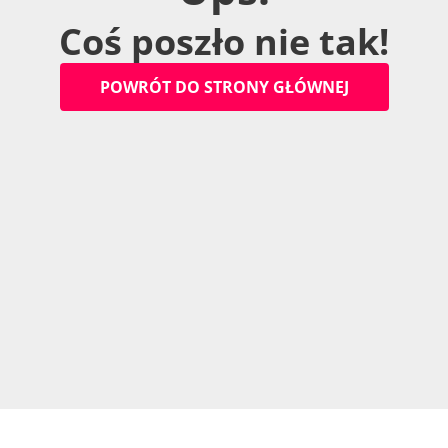
C
o
ś
p
o
s
z
ł
o
n
i
e
t
a
k
!
P
O
W
R
Ó
T
D
O
S
T
R
O
N
Y
G
Ł
Ó
W
N
E
J