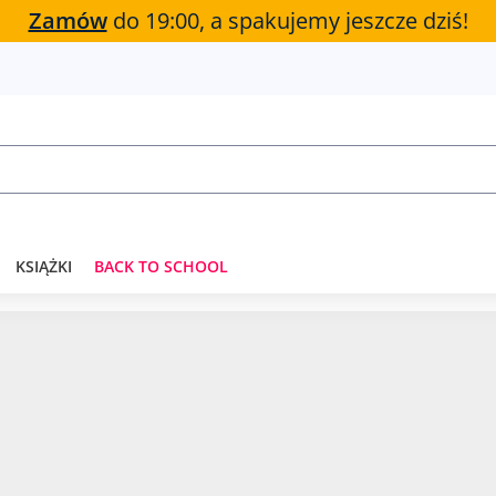
Zamów
do 19:00, a spakujemy jeszcze dziś!
KSIĄŻKI
BACK TO SCHOOL