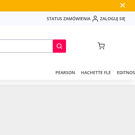
✕
S
T
A
T
U
S
Z
A
M
Ó
W
I
E
N
I
A
Z
A
L
O
G
U
J
S
I
Ę
PEARSON
HACHETTE FLE
EDITNOS