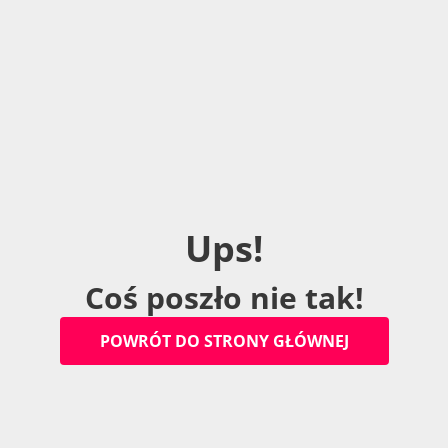
U
p
s
!
C
o
ś
p
o
s
z
ł
o
n
i
e
t
a
k
!
P
O
W
R
Ó
T
D
O
S
T
R
O
N
Y
G
Ł
Ó
W
N
E
J