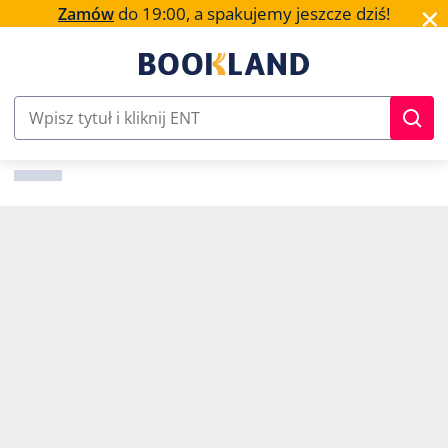
✕
do 19:00, a spakujemy jeszcze dziś!
Zamów