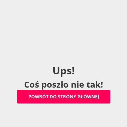
U
p
s
!
C
o
ś
p
o
s
z
ł
o
n
i
e
t
a
k
!
P
O
W
R
Ó
T
D
O
S
T
R
O
N
Y
G
Ł
Ó
W
N
E
J