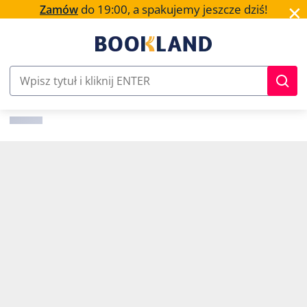
✕
do 19:00, a spakujemy jeszcze dziś!
Zamów