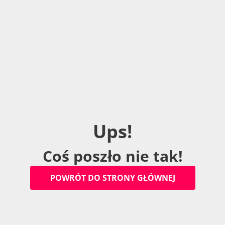
U
p
s
!
C
o
ś
p
o
s
z
ł
o
n
i
e
t
a
k
!
P
O
W
R
Ó
T
D
O
S
T
R
O
N
Y
G
Ł
Ó
W
N
E
J