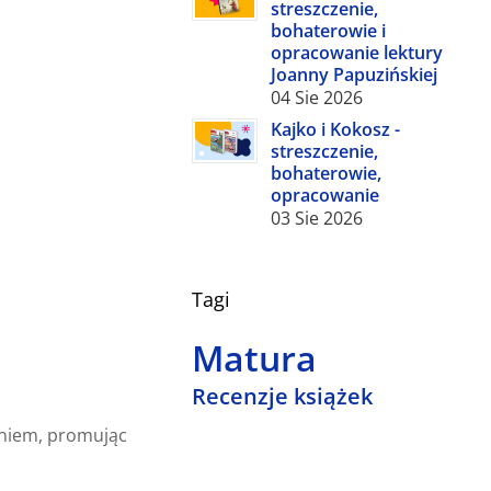
streszczenie,
bohaterowie i
opracowanie lektury
Joanny Papuzińskiej
04 Sie 2026
Kajko i Kokosz -
streszczenie,
bohaterowie,
opracowanie
03 Sie 2026
T
A
G
I
Matura
Recenzje książek
aniem, promując