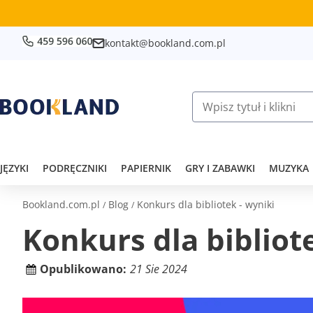
kontakt@bookland.com.pl
JĘZYKI
PODRĘCZNIKI
PAPIERNIK
GRY I ZABAWKI
MUZYKA
Bookland.com.pl
Blog
Konkurs dla bibliotek - wyniki
/
/
K
o
n
k
u
r
s
d
l
a
b
i
b
l
i
o
t
O
p
u
b
l
i
k
o
w
a
n
o
:
21 Sie 2024