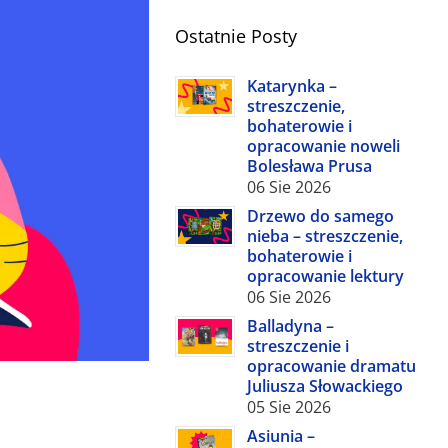
O
S
T
A
T
N
I
E
P
O
S
T
Y
Katarynka –
streszczenie,
bohaterowie i
opracowanie noweli
Bolesława Prusa
06 Sie 2026
Drzewo do samego
nieba – streszczenie,
bohaterowie i
opracowanie lektury
06 Sie 2026
Balladyna –
streszczenie i
opracowanie dramatu
Juliusza Słowackiego
05 Sie 2026
Asiunia –