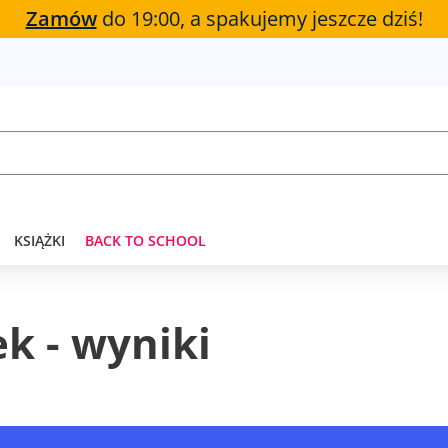
Zamów
do 19:00, a spakujemy jeszcze dziś!
KSIĄŻKI
BACK TO SCHOOL
e
k
-
w
y
n
i
k
i