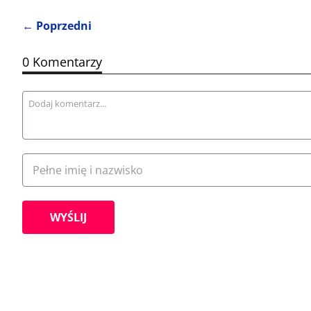
←
P
o
p
r
z
e
d
n
i
0 Komentarzy
W
Y
Ś
L
I
J