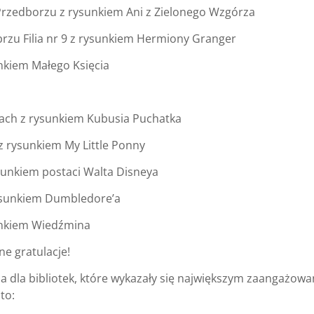
w Przedborzu z rysunkiem Ani z Zielonego Wzgórza
Zabrzu Filia nr 9 z rysunkiem Hermiony Granger
unkiem Małego Księcia
zach z rysunkiem Kubusia Puchatka
 z rysunkiem My Little Ponny
ysunkiem postaci Walta Disneya
 rysunkiem Dumbledore’a
sunkiem Wiedźmina
e gratulacje!
a dla bibliotek, które wykazały się największym zaangażow
to: