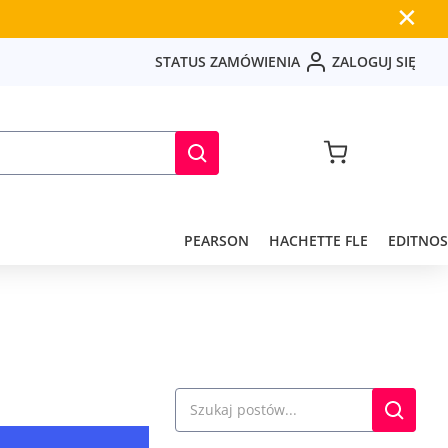
✕
S
T
A
T
U
S
Z
A
M
Ó
W
I
E
N
I
A
Z
A
L
O
G
U
J
S
I
Ę
PEARSON
HACHETTE FLE
EDITNOS