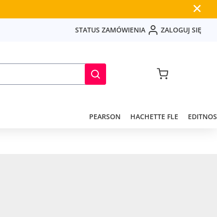
✕
S
T
A
T
U
S
Z
A
M
Ó
W
I
E
N
I
A
Z
A
L
O
G
U
J
S
I
Ę
PEARSON
HACHETTE FLE
EDITNOS