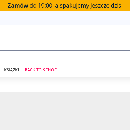
Zamów
do 19:00, a spakujemy jeszcze dziś!
KSIĄŻKI
BACK TO SCHOOL