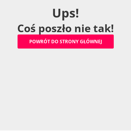
U
p
s
!
C
o
ś
p
o
s
z
ł
o
n
i
e
t
a
k
!
P
O
W
R
Ó
T
D
O
S
T
R
O
N
Y
G
Ł
Ó
W
N
E
J