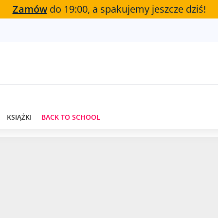
Zamów
do 19:00, a spakujemy jeszcze dziś!
KSIĄŻKI
BACK TO SCHOOL