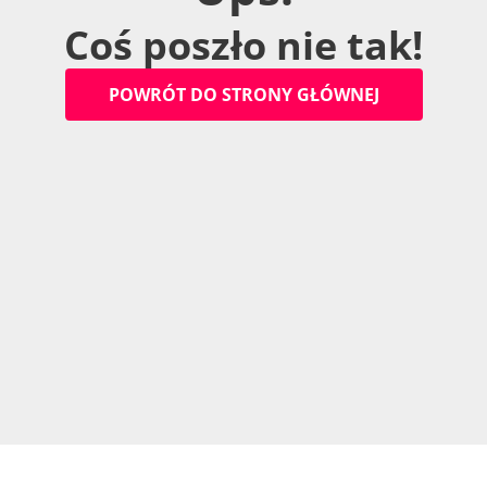
C
o
ś
p
o
s
z
ł
o
n
i
e
t
a
k
!
P
O
W
R
Ó
T
D
O
S
T
R
O
N
Y
G
Ł
Ó
W
N
E
J