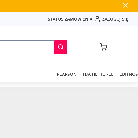
✕
S
T
A
T
U
S
Z
A
M
Ó
W
I
E
N
I
A
Z
A
L
O
G
U
J
S
I
Ę
PEARSON
HACHETTE FLE
EDITNOS