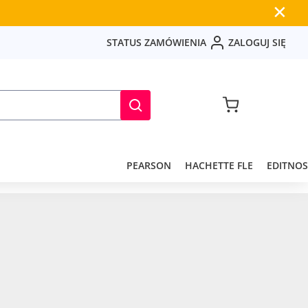
✕
S
T
A
T
U
S
Z
A
M
Ó
W
I
E
N
I
A
Z
A
L
O
G
U
J
S
I
Ę
PEARSON
HACHETTE FLE
EDITNOS