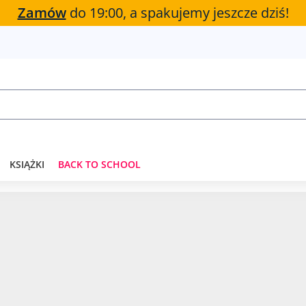
Zamów
do 19:00, a spakujemy jeszcze dziś!
KSIĄŻKI
BACK TO SCHOOL