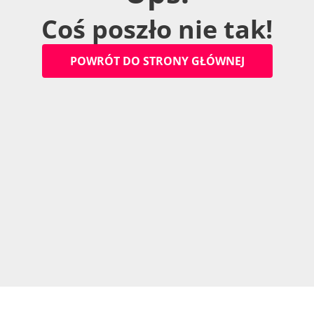
C
o
ś
p
o
s
z
ł
o
n
i
e
t
a
k
!
P
O
W
R
Ó
T
D
O
S
T
R
O
N
Y
G
Ł
Ó
W
N
E
J