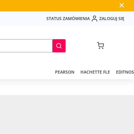
✕
S
T
A
T
U
S
Z
A
M
Ó
W
I
E
N
I
A
Z
A
L
O
G
U
J
S
I
Ę
PEARSON
HACHETTE FLE
EDITNOS