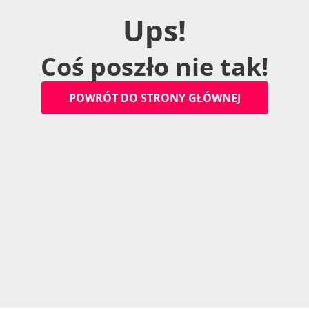
U
p
s
!
C
o
ś
p
o
s
z
ł
o
n
i
e
t
a
k
!
P
O
W
R
Ó
T
D
O
S
T
R
O
N
Y
G
Ł
Ó
W
N
E
J