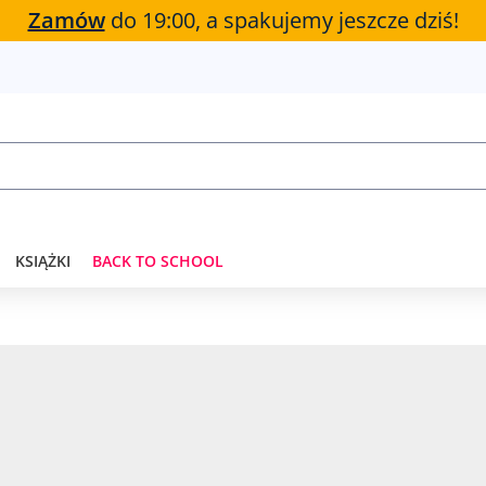
Zamów
do 19:00, a spakujemy jeszcze dziś!
KSIĄŻKI
BACK TO SCHOOL