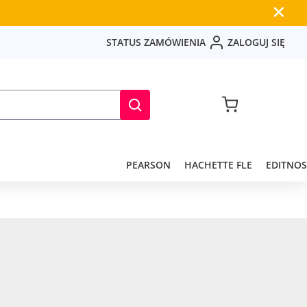
✕
S
T
A
T
U
S
Z
A
M
Ó
W
I
E
N
I
A
Z
A
L
O
G
U
J
S
I
Ę
PEARSON
HACHETTE FLE
EDITNOS