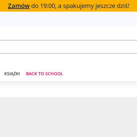
Zamów
do 19:00, a spakujemy jeszcze dziś!
KSIĄŻKI
BACK TO SCHOOL