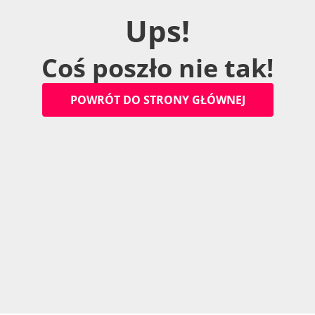
U
p
s
!
C
o
ś
p
o
s
z
ł
o
n
i
e
t
a
k
!
P
O
W
R
Ó
T
D
O
S
T
R
O
N
Y
G
Ł
Ó
W
N
E
J