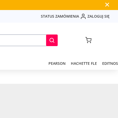
✕
S
T
A
T
U
S
Z
A
M
Ó
W
I
E
N
I
A
Z
A
L
O
G
U
J
S
I
Ę
PEARSON
HACHETTE FLE
EDITNOS