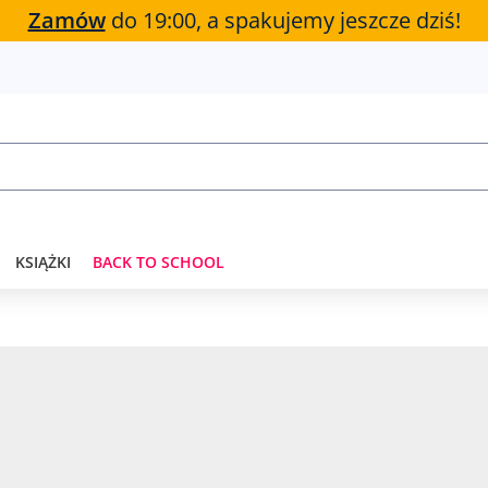
Zamów
do 19:00, a spakujemy jeszcze dziś!
KSIĄŻKI
BACK TO SCHOOL