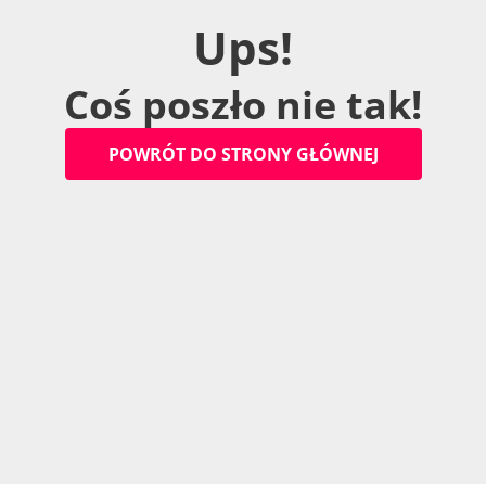
U
p
s
!
C
o
ś
p
o
s
z
ł
o
n
i
e
t
a
k
!
P
O
W
R
Ó
T
D
O
S
T
R
O
N
Y
G
Ł
Ó
W
N
E
J