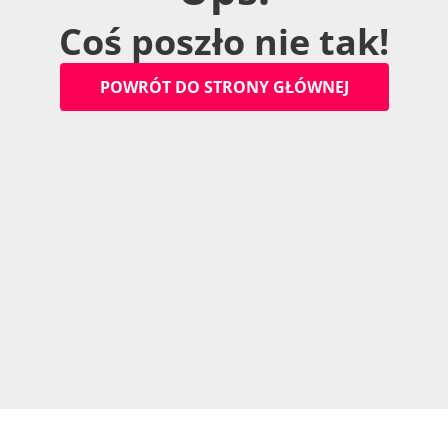
C
o
ś
p
o
s
z
ł
o
n
i
e
t
a
k
!
P
O
W
R
Ó
T
D
O
S
T
R
O
N
Y
G
Ł
Ó
W
N
E
J