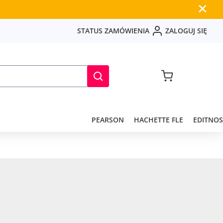
✕
S
T
A
T
U
S
Z
A
M
Ó
W
I
E
N
I
A
Z
A
L
O
G
U
J
S
I
Ę
PEARSON
HACHETTE FLE
EDITNOS