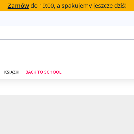
Zamów
do 19:00, a spakujemy jeszcze dziś!
KSIĄŻKI
BACK TO SCHOOL