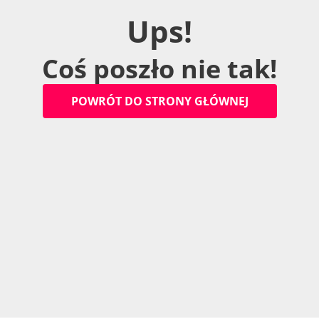
U
p
s
!
C
o
ś
p
o
s
z
ł
o
n
i
e
t
a
k
!
P
O
W
R
Ó
T
D
O
S
T
R
O
N
Y
G
Ł
Ó
W
N
E
J