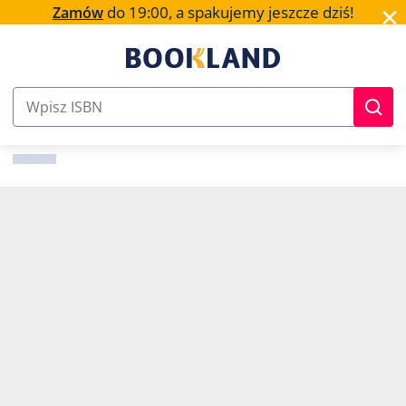
✕
do 19:00, a spakujemy jeszcze dziś!
Zamów