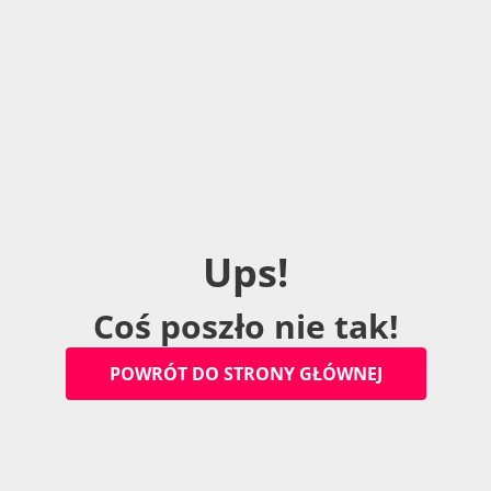
U
p
s
!
C
o
ś
p
o
s
z
ł
o
n
i
e
t
a
k
!
P
O
W
R
Ó
T
D
O
S
T
R
O
N
Y
G
Ł
Ó
W
N
E
J