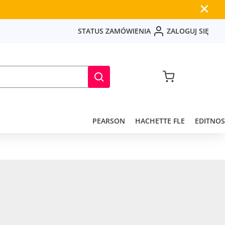
✕
S
T
A
T
U
S
Z
A
M
Ó
W
I
E
N
I
A
Z
A
L
O
G
U
J
S
I
Ę
PEARSON
HACHETTE FLE
EDITNOS