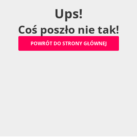
U
p
s
!
C
o
ś
p
o
s
z
ł
o
n
i
e
t
a
k
!
P
O
W
R
Ó
T
D
O
S
T
R
O
N
Y
G
Ł
Ó
W
N
E
J