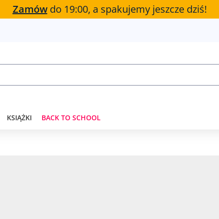
Zamów
do 19:00, a spakujemy jeszcze dziś!
KSIĄŻKI
BACK TO SCHOOL