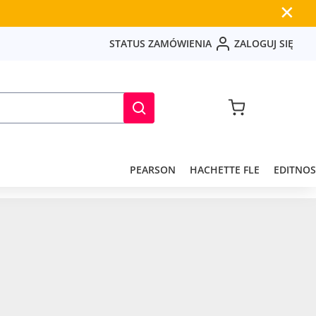
✕
S
T
A
T
U
S
Z
A
M
Ó
W
I
E
N
I
A
Z
A
L
O
G
U
J
S
I
Ę
PEARSON
HACHETTE FLE
EDITNOS