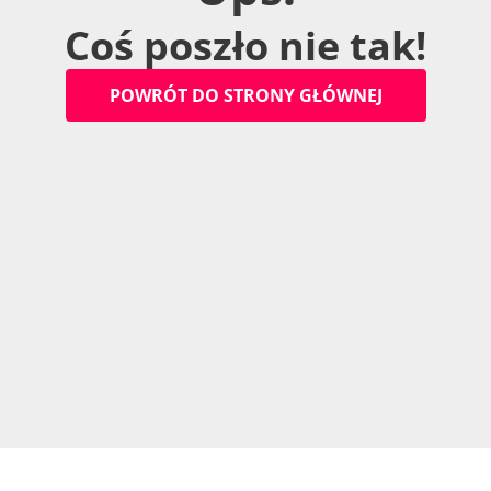
C
o
ś
p
o
s
z
ł
o
n
i
e
t
a
k
!
P
O
W
R
Ó
T
D
O
S
T
R
O
N
Y
G
Ł
Ó
W
N
E
J