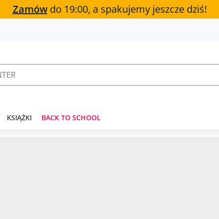
Zamów
do 19:00, a spakujemy jeszcze dziś!
KSIĄŻKI
BACK TO SCHOOL