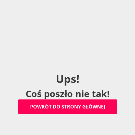
U
p
s
!
C
o
ś
p
o
s
z
ł
o
n
i
e
t
a
k
!
P
O
W
R
Ó
T
D
O
S
T
R
O
N
Y
G
Ł
Ó
W
N
E
J