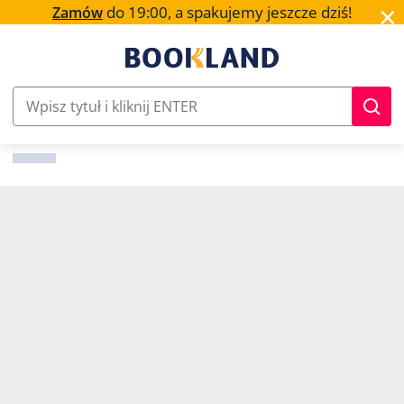
✕
do 19:00, a spakujemy jeszcze dziś!
Zamów