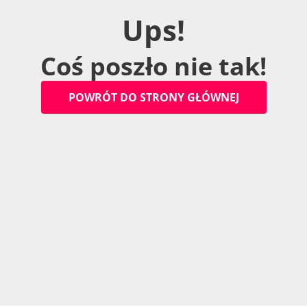
U
p
s
!
C
o
ś
p
o
s
z
ł
o
n
i
e
t
a
k
!
P
O
W
R
Ó
T
D
O
S
T
R
O
N
Y
G
Ł
Ó
W
N
E
J