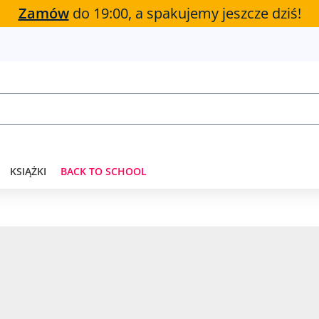
Zamów
do 19:00, a spakujemy jeszcze dziś!
KSIĄŻKI
BACK TO SCHOOL