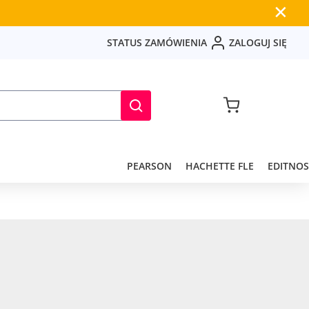
✕
S
T
A
T
U
S
Z
A
M
Ó
W
I
E
N
I
A
Z
A
L
O
G
U
J
S
I
Ę
PEARSON
HACHETTE FLE
EDITNOS