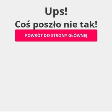
U
p
s
!
C
o
ś
p
o
s
z
ł
o
n
i
e
t
a
k
!
P
O
W
R
Ó
T
D
O
S
T
R
O
N
Y
G
Ł
Ó
W
N
E
J