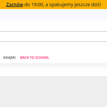
Zamów
do 19:00, a spakujemy jeszcze dziś!
KSIĄŻKI
BACK TO SCHOOL