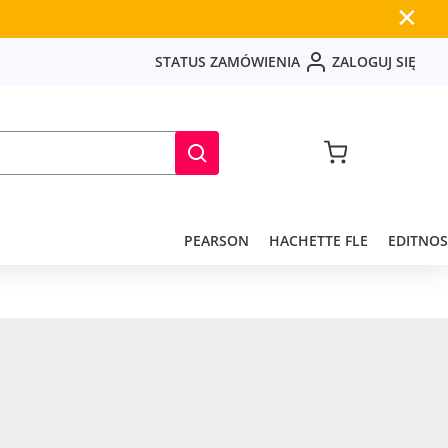
✕
S
T
A
T
U
S
Z
A
M
Ó
W
I
E
N
I
A
Z
A
L
O
G
U
J
S
I
Ę
PEARSON
HACHETTE FLE
EDITNOS