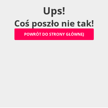
U
p
s
!
C
o
ś
p
o
s
z
ł
o
n
i
e
t
a
k
!
P
O
W
R
Ó
T
D
O
S
T
R
O
N
Y
G
Ł
Ó
W
N
E
J