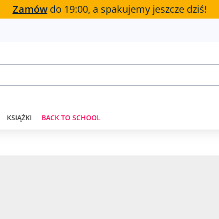
Zamów
do 19:00, a spakujemy jeszcze dziś!
KSIĄŻKI
BACK TO SCHOOL