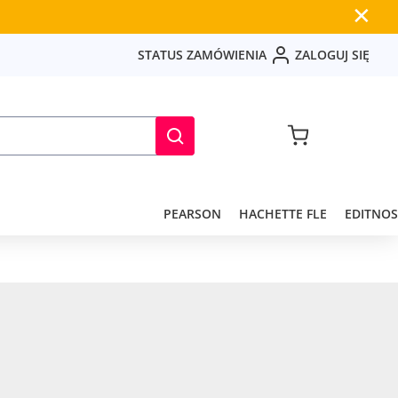
✕
S
T
A
T
U
S
Z
A
M
Ó
W
I
E
N
I
A
Z
A
L
O
G
U
J
S
I
Ę
PEARSON
HACHETTE FLE
EDITNOS