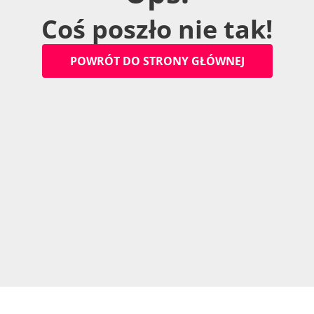
C
o
ś
p
o
s
z
ł
o
n
i
e
t
a
k
!
P
O
W
R
Ó
T
D
O
S
T
R
O
N
Y
G
Ł
Ó
W
N
E
J