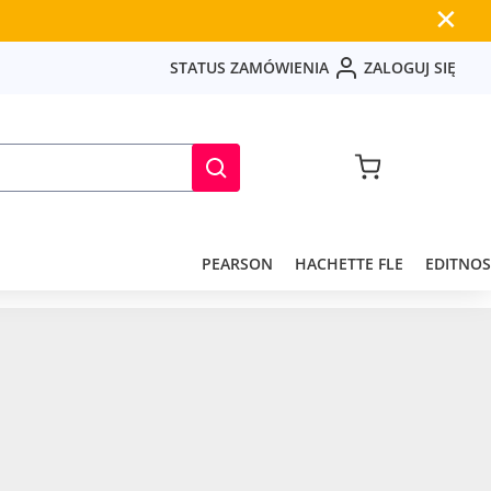
✕
S
T
A
T
U
S
Z
A
M
Ó
W
I
E
N
I
A
Z
A
L
O
G
U
J
S
I
Ę
PEARSON
HACHETTE FLE
EDITNOS