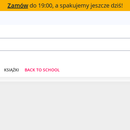
Zamów
do 19:00, a spakujemy jeszcze dziś!
KSIĄŻKI
BACK TO SCHOOL