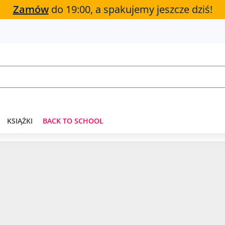
Zamów
do 19:00, a spakujemy jeszcze dziś!
KSIĄŻKI
BACK TO SCHOOL