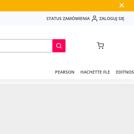
✕
S
T
A
T
U
S
Z
A
M
Ó
W
I
E
N
I
A
Z
A
L
O
G
U
J
S
I
Ę
PEARSON
HACHETTE FLE
EDITNOS