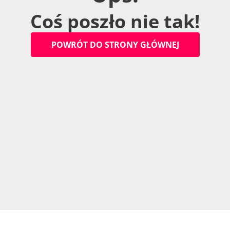
C
o
ś
p
o
s
z
ł
o
n
i
e
t
a
k
!
P
O
W
R
Ó
T
D
O
S
T
R
O
N
Y
G
Ł
Ó
W
N
E
J