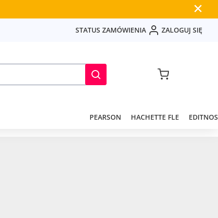
✕
S
T
A
T
U
S
Z
A
M
Ó
W
I
E
N
I
A
Z
A
L
O
G
U
J
S
I
Ę
PEARSON
HACHETTE FLE
EDITNOS