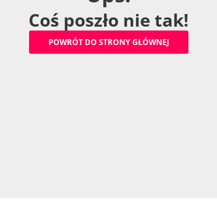
C
o
ś
p
o
s
z
ł
o
n
i
e
t
a
k
!
P
O
W
R
Ó
T
D
O
S
T
R
O
N
Y
G
Ł
Ó
W
N
E
J