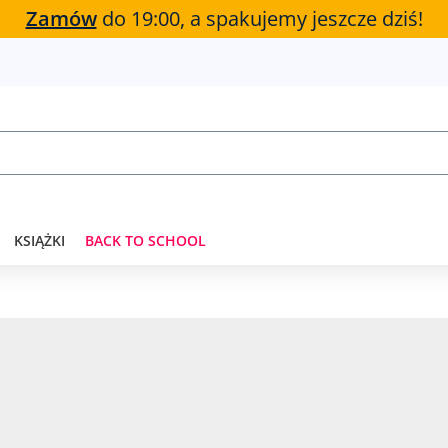
Zamów
do 19:00, a spakujemy jeszcze dziś!
KSIĄŻKI
BACK TO SCHOOL