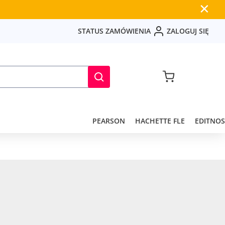
✕
S
T
A
T
U
S
Z
A
M
Ó
W
I
E
N
I
A
Z
A
L
O
G
U
J
S
I
Ę
PEARSON
HACHETTE FLE
EDITNOS