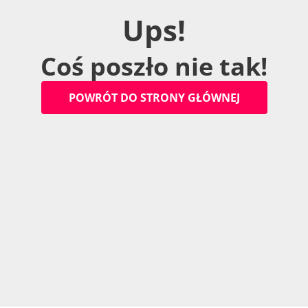
U
p
s
!
C
o
ś
p
o
s
z
ł
o
n
i
e
t
a
k
!
P
O
W
R
Ó
T
D
O
S
T
R
O
N
Y
G
Ł
Ó
W
N
E
J