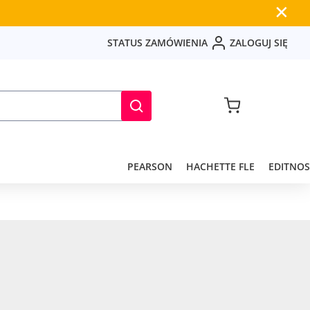
✕
S
T
A
T
U
S
Z
A
M
Ó
W
I
E
N
I
A
Z
A
L
O
G
U
J
S
I
Ę
PEARSON
HACHETTE FLE
EDITNOS