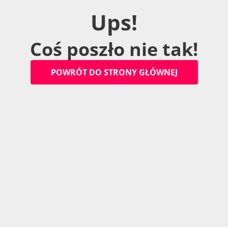
U
p
s
!
C
o
ś
p
o
s
z
ł
o
n
i
e
t
a
k
!
P
O
W
R
Ó
T
D
O
S
T
R
O
N
Y
G
Ł
Ó
W
N
E
J