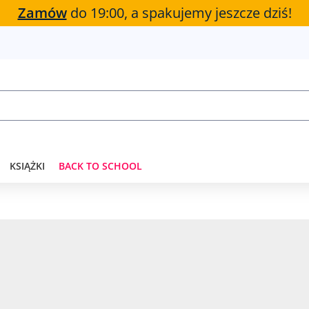
Zamów
do 19:00, a spakujemy jeszcze dziś!
KSIĄŻKI
BACK TO SCHOOL