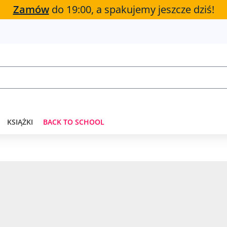
Zamów
do 19:00, a spakujemy jeszcze dziś!
KSIĄŻKI
BACK TO SCHOOL