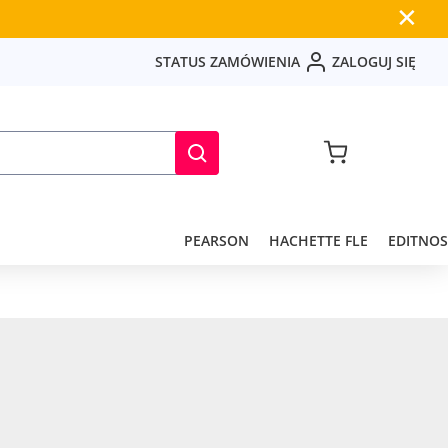
✕
S
T
A
T
U
S
Z
A
M
Ó
W
I
E
N
I
A
Z
A
L
O
G
U
J
S
I
Ę
PEARSON
HACHETTE FLE
EDITNOS