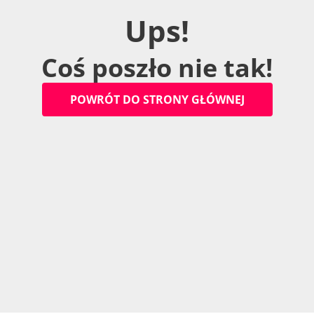
U
p
s
!
C
o
ś
p
o
s
z
ł
o
n
i
e
t
a
k
!
P
O
W
R
Ó
T
D
O
S
T
R
O
N
Y
G
Ł
Ó
W
N
E
J