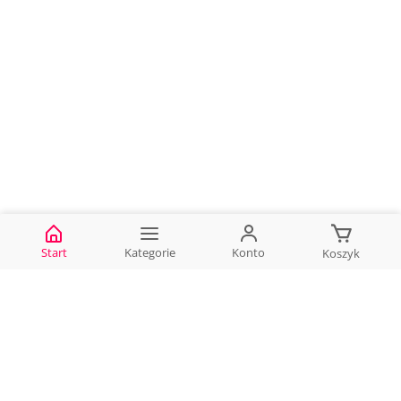
S
t
a
r
t
K
a
t
e
g
o
r
i
e
K
o
n
t
o
K
o
s
z
y
k
D
a
n
e
k
o
n
t
a
k
t
o
w
e
kontakt@bookland.com.pl