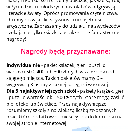
Naszym konkursem chcemy pokazać, jak wielką rolę
w życiu dzieci i młodszych nastolatków odgrywają
literackie światy. Oprócz promowania czytelnictwa,
chcemy rozwijać kreatywność i umiejętności
artystyczne. Zapraszamy do udziału, na zwycięzców
czekają nie tylko książki, ale także inne fantastyczne
nagrody!
Nagrody będą przyznawane:
Indywidualnie
- pakiet książek, gier i puzzli o
wartości 500, 400 lub 300 złotych w zależności od
zajętego miejsca. Takich pakietów mamy 6 –
wygrywają 3 osoby z każdej kategorii wiekowej.
Dla 5 najaktywniejszych szkół
- pakiety książek, gier
i puzzli o wartości ok. 1500 złotych, które mogą zasilić
bibliotekę lub świetlicę. Przez najaktywniejsze
rozumiemy szkoły z największą liczbą zgłoszonych
prac, które dodatkowo umieściły link do konkursu na
swojej stronie internetowej.