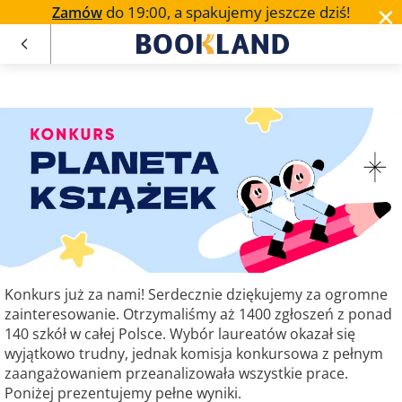
✕
do 19:00, a spakujemy jeszcze dziś!
Zamów
Bookland.com.pl
/
Konkurs planeta książek
Konkurs już za nami! Serdecznie dziękujemy za ogromne
zainteresowanie. Otrzymaliśmy aż 1400 zgłoszeń z ponad
140 szkół w całej Polsce. Wybór laureatów okazał się
wyjątkowo trudny, jednak komisja konkursowa z pełnym
zaangażowaniem przeanalizowała wszystkie prace.
Poniżej prezentujemy pełne wyniki.