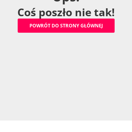
C
o
ś
p
o
s
z
ł
o
n
i
e
t
a
k
!
P
O
W
R
Ó
T
D
O
S
T
R
O
N
Y
G
Ł
Ó
W
N
E
J