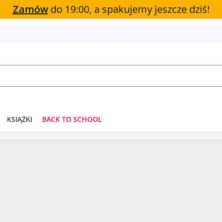
Zamów
do 19:00, a spakujemy jeszcze dziś!
KSIĄŻKI
BACK TO SCHOOL