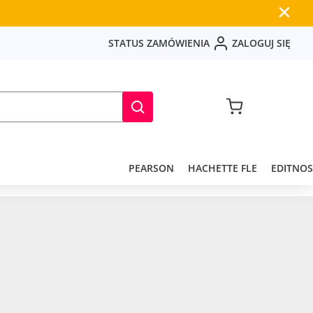
✕
S
T
A
T
U
S
Z
A
M
Ó
W
I
E
N
I
A
Z
A
L
O
G
U
J
S
I
Ę
PEARSON
HACHETTE FLE
EDITNOS