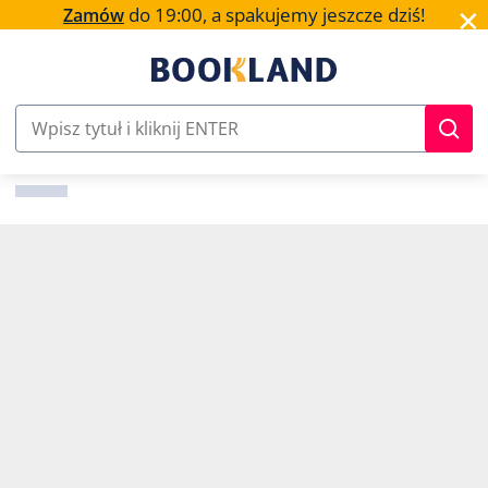
✕
do 19:00, a spakujemy jeszcze dziś!
Zamów