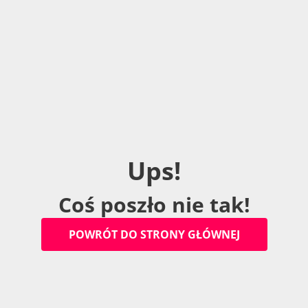
U
p
s
!
C
o
ś
p
o
s
z
ł
o
n
i
e
t
a
k
!
P
O
W
R
Ó
T
D
O
S
T
R
O
N
Y
G
Ł
Ó
W
N
E
J