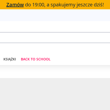
Zamów
do 19:00, a spakujemy jeszcze dziś!
KSIĄŻKI
BACK TO SCHOOL