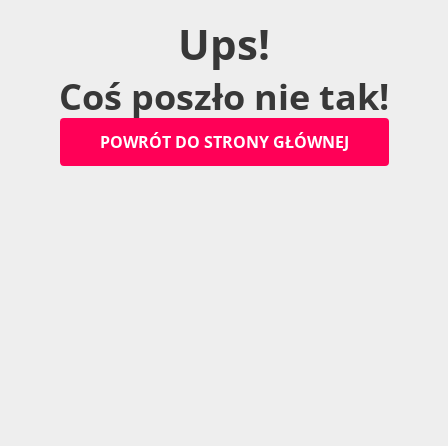
U
p
s
!
C
o
ś
p
o
s
z
ł
o
n
i
e
t
a
k
!
P
O
W
R
Ó
T
D
O
S
T
R
O
N
Y
G
Ł
Ó
W
N
E
J