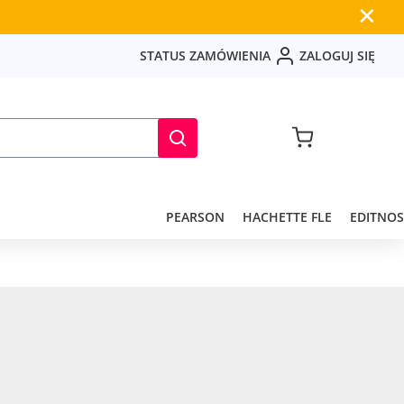
✕
S
T
A
T
U
S
Z
A
M
Ó
W
I
E
N
I
A
Z
A
L
O
G
U
J
S
I
Ę
PEARSON
HACHETTE FLE
EDITNOS