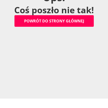
C
o
ś
p
o
s
z
ł
o
n
i
e
t
a
k
!
P
O
W
R
Ó
T
D
O
S
T
R
O
N
Y
G
Ł
Ó
W
N
E
J