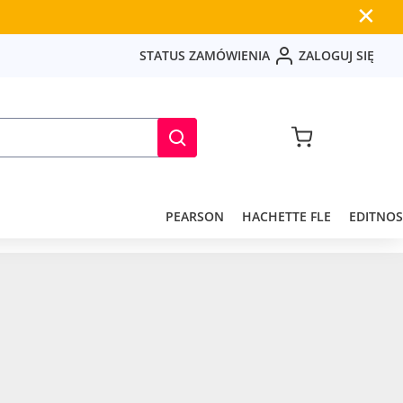
✕
S
T
A
T
U
S
Z
A
M
Ó
W
I
E
N
I
A
Z
A
L
O
G
U
J
S
I
Ę
PEARSON
HACHETTE FLE
EDITNOS