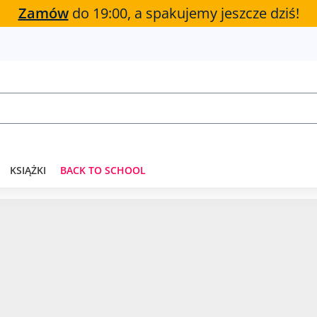
Zamów
do 19:00, a spakujemy jeszcze dziś!
KSIĄŻKI
BACK TO SCHOOL