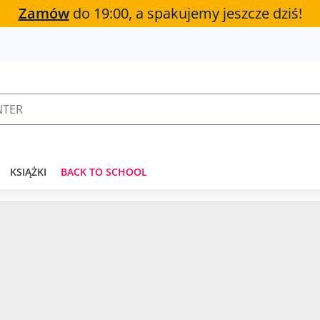
Zamów
do 19:00, a spakujemy jeszcze dziś!
KSIĄŻKI
BACK TO SCHOOL