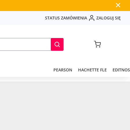
✕
S
T
A
T
U
S
Z
A
M
Ó
W
I
E
N
I
A
Z
A
L
O
G
U
J
S
I
Ę
PEARSON
HACHETTE FLE
EDITNOS