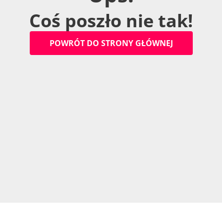
C
o
ś
p
o
s
z
ł
o
n
i
e
t
a
k
!
P
O
W
R
Ó
T
D
O
S
T
R
O
N
Y
G
Ł
Ó
W
N
E
J