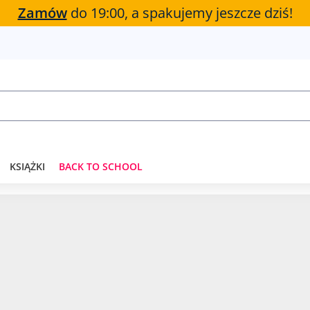
Zamów
do 19:00, a spakujemy jeszcze dziś!
KSIĄŻKI
BACK TO SCHOOL