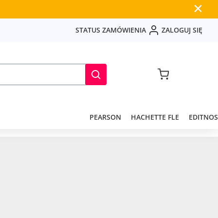
✕
S
T
A
T
U
S
Z
A
M
Ó
W
I
E
N
I
A
Z
A
L
O
G
U
J
S
I
Ę
PEARSON
HACHETTE FLE
EDITNOS