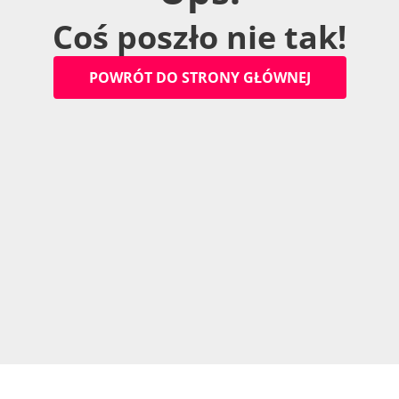
C
o
ś
p
o
s
z
ł
o
n
i
e
t
a
k
!
P
O
W
R
Ó
T
D
O
S
T
R
O
N
Y
G
Ł
Ó
W
N
E
J