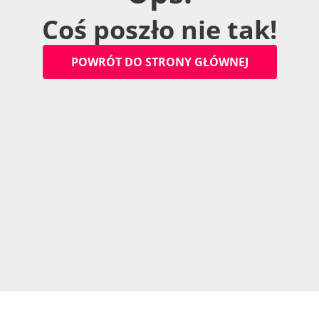
C
o
ś
p
o
s
z
ł
o
n
i
e
t
a
k
!
P
O
W
R
Ó
T
D
O
S
T
R
O
N
Y
G
Ł
Ó
W
N
E
J