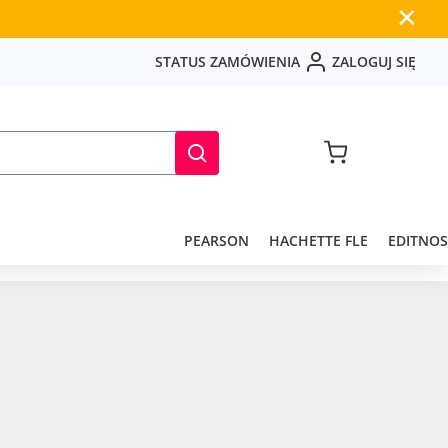
✕
S
T
A
T
U
S
Z
A
M
Ó
W
I
E
N
I
A
Z
A
L
O
G
U
J
S
I
Ę
PEARSON
HACHETTE FLE
EDITNOS