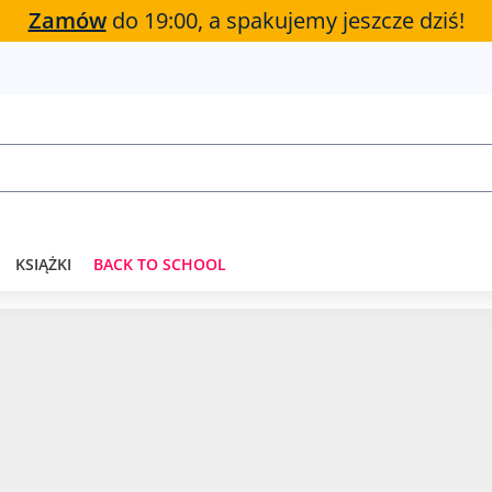
Zamów
do 19:00, a spakujemy jeszcze dziś!
KSIĄŻKI
BACK TO SCHOOL