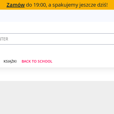
Zamów
do 19:00, a spakujemy jeszcze dziś!
KSIĄŻKI
BACK TO SCHOOL