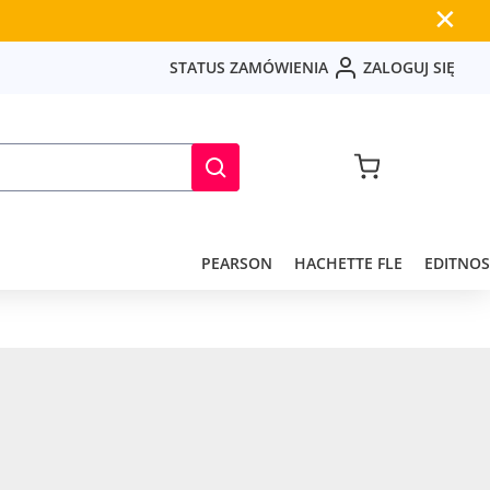
✕
S
T
A
T
U
S
Z
A
M
Ó
W
I
E
N
I
A
Z
A
L
O
G
U
J
S
I
Ę
PEARSON
HACHETTE FLE
EDITNOS