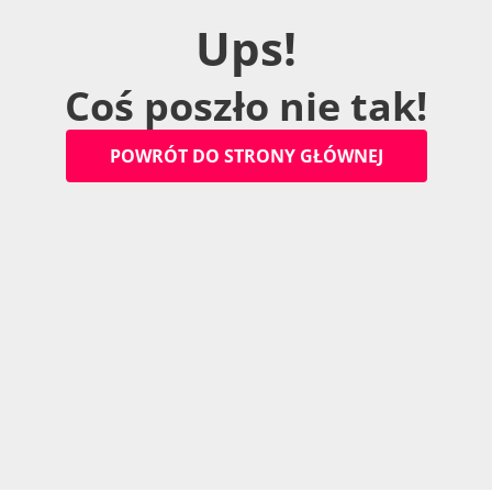
U
p
s
!
C
o
ś
p
o
s
z
ł
o
n
i
e
t
a
k
!
P
O
W
R
Ó
T
D
O
S
T
R
O
N
Y
G
Ł
Ó
W
N
E
J