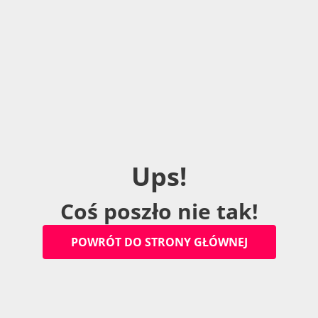
U
p
s
!
C
o
ś
p
o
s
z
ł
o
n
i
e
t
a
k
!
P
O
W
R
Ó
T
D
O
S
T
R
O
N
Y
G
Ł
Ó
W
N
E
J