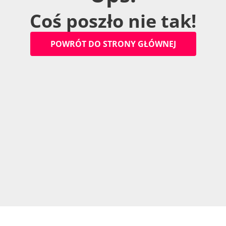
C
o
ś
p
o
s
z
ł
o
n
i
e
t
a
k
!
P
O
W
R
Ó
T
D
O
S
T
R
O
N
Y
G
Ł
Ó
W
N
E
J