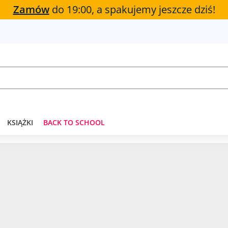
Zamów
do 19:00, a spakujemy jeszcze dziś!
KSIĄŻKI
BACK TO SCHOOL