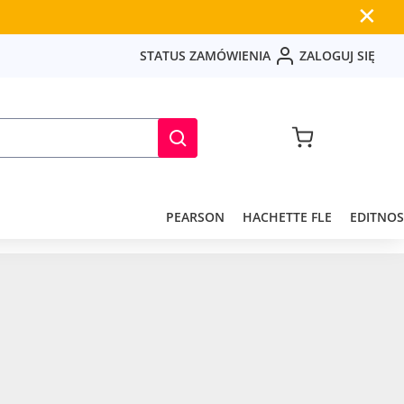
✕
S
T
A
T
U
S
Z
A
M
Ó
W
I
E
N
I
A
Z
A
L
O
G
U
J
S
I
Ę
PEARSON
HACHETTE FLE
EDITNOS