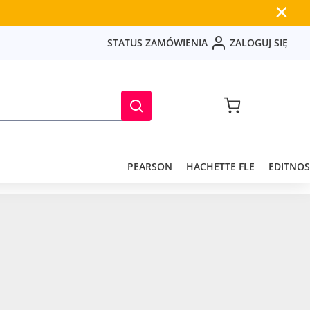
✕
S
T
A
T
U
S
Z
A
M
Ó
W
I
E
N
I
A
Z
A
L
O
G
U
J
S
I
Ę
PEARSON
HACHETTE FLE
EDITNOS