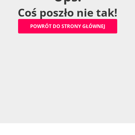
C
o
ś
p
o
s
z
ł
o
n
i
e
t
a
k
!
P
O
W
R
Ó
T
D
O
S
T
R
O
N
Y
G
Ł
Ó
W
N
E
J