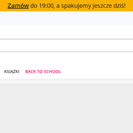
Zamów
do 19:00, a spakujemy jeszcze dziś!
KSIĄŻKI
BACK TO SCHOOL