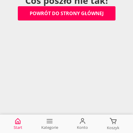
C
o
ś
p
o
s
z
ł
o
n
i
e
t
a
k
!
P
O
W
R
Ó
T
D
O
S
T
R
O
N
Y
G
Ł
Ó
W
N
E
J
S
t
a
r
t
K
a
t
e
g
o
r
i
e
K
o
n
t
o
K
o
s
z
y
k