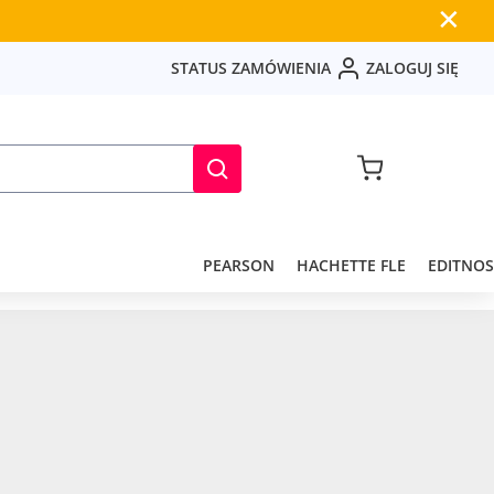
✕
S
T
A
T
U
S
Z
A
M
Ó
W
I
E
N
I
A
Z
A
L
O
G
U
J
S
I
Ę
PEARSON
HACHETTE FLE
EDITNOS