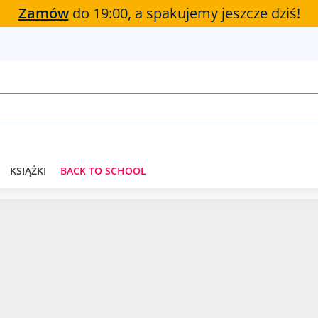
Zamów
do 19:00, a spakujemy jeszcze dziś!
KSIĄŻKI
BACK TO SCHOOL