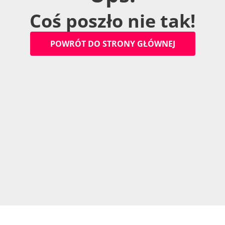
C
o
ś
p
o
s
z
ł
o
n
i
e
t
a
k
!
P
O
W
R
Ó
T
D
O
S
T
R
O
N
Y
G
Ł
Ó
W
N
E
J