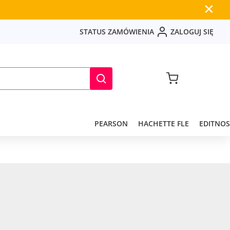
✕
S
T
A
T
U
S
Z
A
M
Ó
W
I
E
N
I
A
Z
A
L
O
G
U
J
S
I
Ę
PEARSON
HACHETTE FLE
EDITNOS