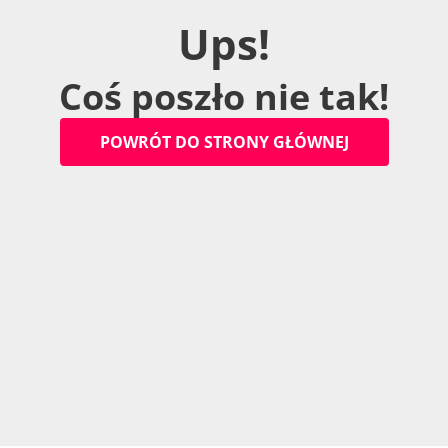
U
p
s
!
C
o
ś
p
o
s
z
ł
o
n
i
e
t
a
k
!
P
O
W
R
Ó
T
D
O
S
T
R
O
N
Y
G
Ł
Ó
W
N
E
J