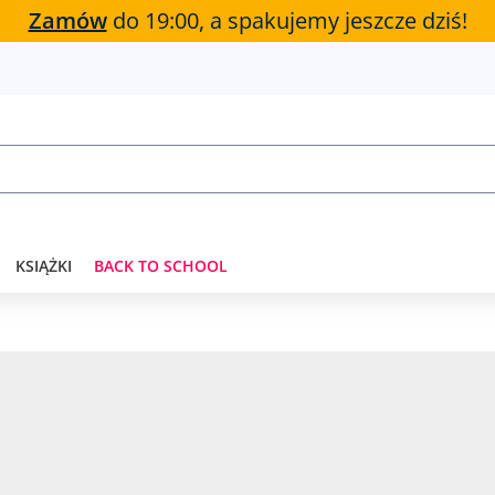
Zamów
do 19:00, a spakujemy jeszcze dziś!
KSIĄŻKI
BACK TO SCHOOL