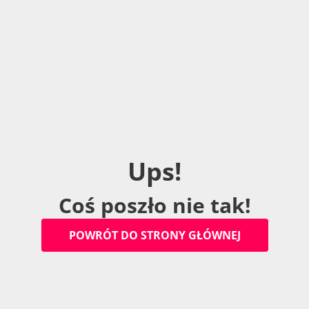
U
p
s
!
C
o
ś
p
o
s
z
ł
o
n
i
e
t
a
k
!
P
O
W
R
Ó
T
D
O
S
T
R
O
N
Y
G
Ł
Ó
W
N
E
J