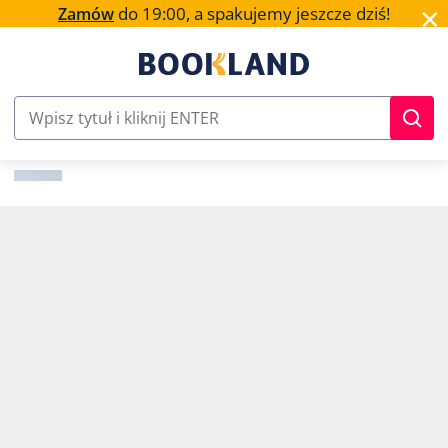
✕
do 19:00, a spakujemy jeszcze dziś!
Zamów