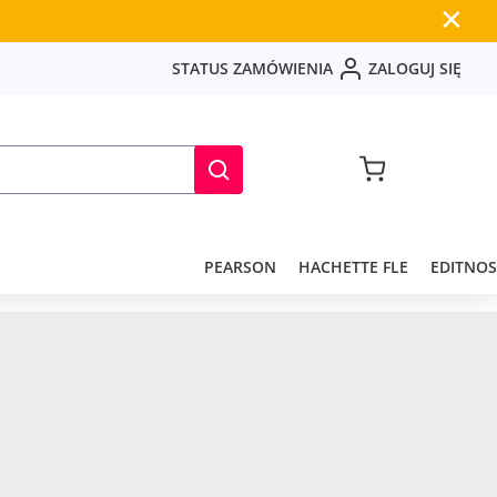
✕
S
T
A
T
U
S
Z
A
M
Ó
W
I
E
N
I
A
Z
A
L
O
G
U
J
S
I
Ę
PEARSON
HACHETTE FLE
EDITNOS