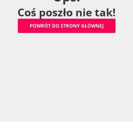
C
o
ś
p
o
s
z
ł
o
n
i
e
t
a
k
!
P
O
W
R
Ó
T
D
O
S
T
R
O
N
Y
G
Ł
Ó
W
N
E
J