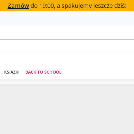
Zamów
do 19:00, a spakujemy jeszcze dziś!
KSIĄŻKI
BACK TO SCHOOL