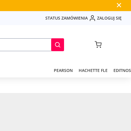
✕
S
T
A
T
U
S
Z
A
M
Ó
W
I
E
N
I
A
Z
A
L
O
G
U
J
S
I
Ę
PEARSON
HACHETTE FLE
EDITNOS