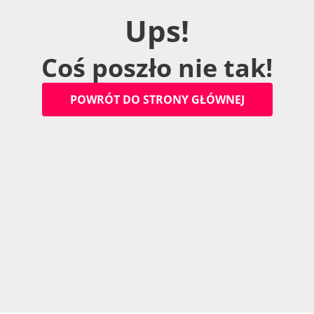
U
p
s
!
C
o
ś
p
o
s
z
ł
o
n
i
e
t
a
k
!
P
O
W
R
Ó
T
D
O
S
T
R
O
N
Y
G
Ł
Ó
W
N
E
J