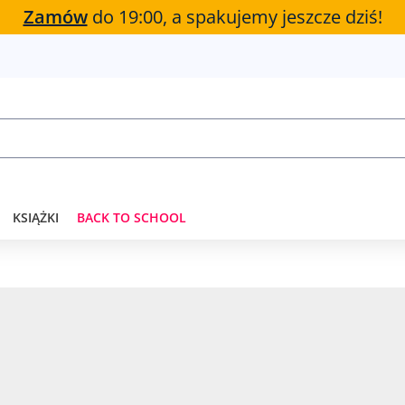
Zamów
do 19:00, a spakujemy jeszcze dziś!
KSIĄŻKI
BACK TO SCHOOL