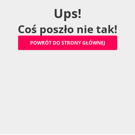
U
p
s
!
C
o
ś
p
o
s
z
ł
o
n
i
e
t
a
k
!
P
O
W
R
Ó
T
D
O
S
T
R
O
N
Y
G
Ł
Ó
W
N
E
J