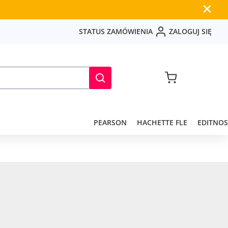
✕
S
T
A
T
U
S
Z
A
M
Ó
W
I
E
N
I
A
Z
A
L
O
G
U
J
S
I
Ę
PEARSON
HACHETTE FLE
EDITNOS