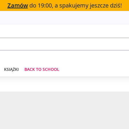
Zamów
do 19:00, a spakujemy jeszcze dziś!
KSIĄŻKI
BACK TO SCHOOL