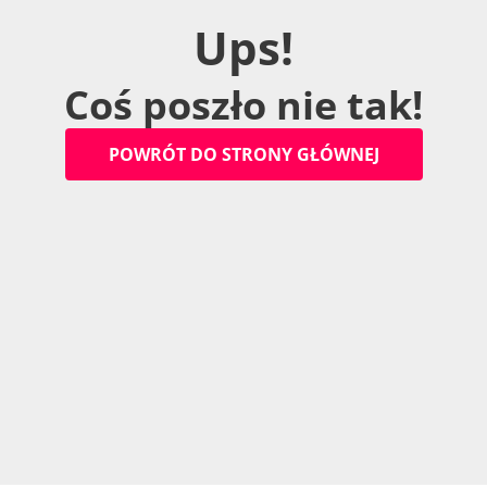
U
p
s
!
C
o
ś
p
o
s
z
ł
o
n
i
e
t
a
k
!
P
O
W
R
Ó
T
D
O
S
T
R
O
N
Y
G
Ł
Ó
W
N
E
J