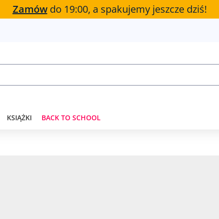
Zamów
do 19:00, a spakujemy jeszcze dziś!
KSIĄŻKI
BACK TO SCHOOL