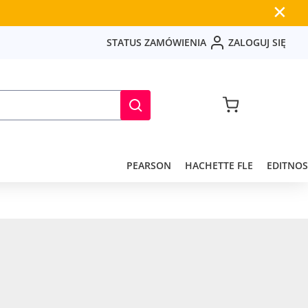
✕
S
T
A
T
U
S
Z
A
M
Ó
W
I
E
N
I
A
Z
A
L
O
G
U
J
S
I
Ę
PEARSON
HACHETTE FLE
EDITNOS