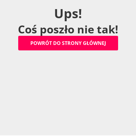
U
p
s
!
C
o
ś
p
o
s
z
ł
o
n
i
e
t
a
k
!
P
O
W
R
Ó
T
D
O
S
T
R
O
N
Y
G
Ł
Ó
W
N
E
J