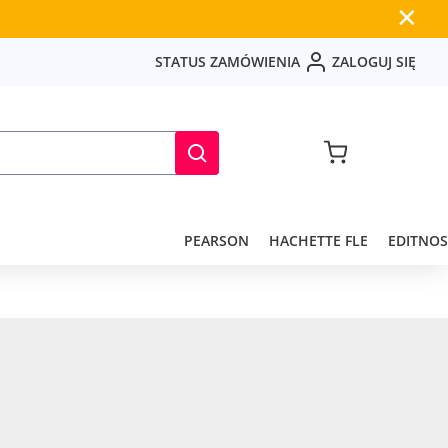
✕
S
T
A
T
U
S
Z
A
M
Ó
W
I
E
N
I
A
Z
A
L
O
G
U
J
S
I
Ę
PEARSON
HACHETTE FLE
EDITNOS