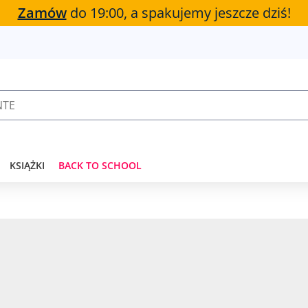
Zamów
do 19:00, a spakujemy jeszcze dziś!
KSIĄŻKI
BACK TO SCHOOL