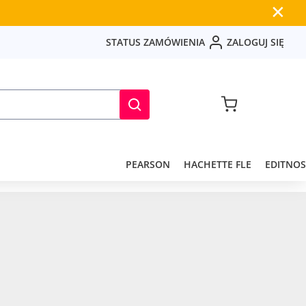
✕
S
T
A
T
U
S
Z
A
M
Ó
W
I
E
N
I
A
Z
A
L
O
G
U
J
S
I
Ę
PEARSON
HACHETTE FLE
EDITNOS