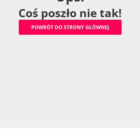
C
o
ś
p
o
s
z
ł
o
n
i
e
t
a
k
!
P
O
W
R
Ó
T
D
O
S
T
R
O
N
Y
G
Ł
Ó
W
N
E
J