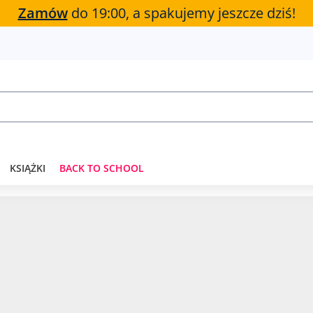
Zamów
do 19:00, a spakujemy jeszcze dziś!
KSIĄŻKI
BACK TO SCHOOL