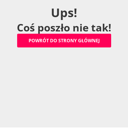
U
p
s
!
C
o
ś
p
o
s
z
ł
o
n
i
e
t
a
k
!
P
O
W
R
Ó
T
D
O
S
T
R
O
N
Y
G
Ł
Ó
W
N
E
J