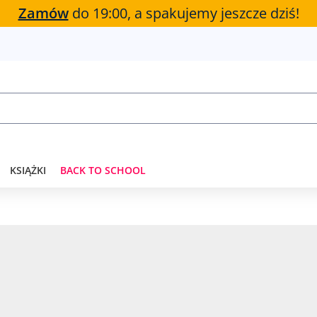
Zamów
do 19:00, a spakujemy jeszcze dziś!
KSIĄŻKI
BACK TO SCHOOL