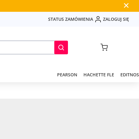
✕
S
T
A
T
U
S
Z
A
M
Ó
W
I
E
N
I
A
Z
A
L
O
G
U
J
S
I
Ę
PEARSON
HACHETTE FLE
EDITNOS